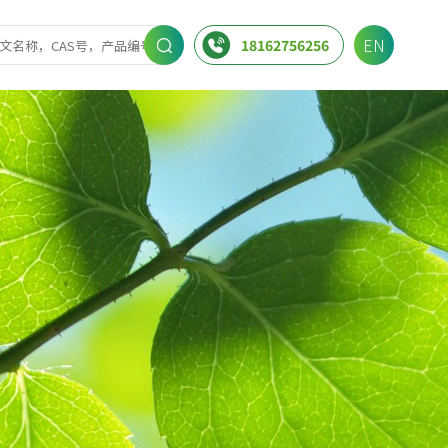
EN
18162756256