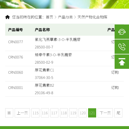
您当前所在的位置：
首页
产品分类
天然产物化合物库
产品编号
产品名称
产品订购
氯化飞燕草素-3-O-半乳糖苷
CRN0077
订购
28500-00-7
矮牵牛素3-O-半乳糖苷
CRN0076
订购
28500-02-9
原花青素C1
CRN0060
订购
37064-30-5
原花青素B2
CRN0001
订购
29106-49-8
首
上一页
115
116
117
118
119
120
121
下一页
尾
页
页